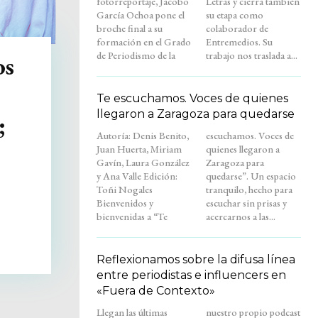
fotorreportaje, Jacobo
Letras y cierra también
García Ochoa pone el
su etapa como
broche final a su
colaborador de
formación en el Grado
Entremedios. Su
de Periodismo de la
trabajo nos traslada a...
os
Te escuchamos. Voces de quienes
llegaron a Zaragoza para quedarse
;
Autoría: Denis Benito,
escuchamos. Voces de
Juan Huerta, Miriam
quienes llegaron a
Gavín, Laura González
Zaragoza para
y Ana Valle Edición:
quedarse”. Un espacio
Toñi Nogales
tranquilo, hecho para
Bienvenidos y
escuchar sin prisas y
bienvenidas a “Te
acercarnos a las...
Reflexionamos sobre la difusa línea
entre periodistas e influencers en
«Fuera de Contexto»
Llegan las últimas
nuestro propio podcast