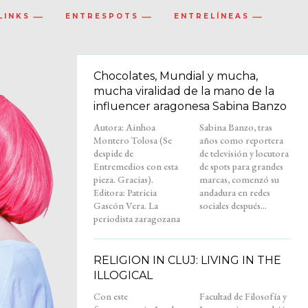
LINKS
ENTRESPOTS
ENTRELÍNEAS
Chocolates, Mundial y mucha,
mucha viralidad de la mano de la
influencer aragonesa Sabina Banzo
Autora: Ainhoa
Sabina Banzo, tras
Montero Tolosa (Se
años como reportera
despide de
de televisión y locutora
Entremedios con esta
de spots para grandes
pieza. Gracias).
marcas, comenzó su
Editora: Patricia
andadura en redes
Gascón Vera. La
sociales después...
periodista zaragozana
RELIGION IN CLUJ: LIVING IN THE
ILLOGICAL
Con este
Facultad de Filosofía y