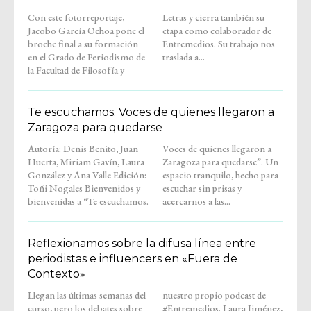
Con este fotorreportaje,
Letras y cierra también su
Jacobo García Ochoa pone el
etapa como colaborador de
broche final a su formación
Entremedios. Su trabajo nos
en el Grado de Periodismo de
traslada a...
la Facultad de Filosofía y
Te escuchamos. Voces de quienes llegaron a
Zaragoza para quedarse
Autoría: Denis Benito, Juan
Voces de quienes llegaron a
Huerta, Miriam Gavín, Laura
Zaragoza para quedarse”. Un
González y Ana Valle Edición:
espacio tranquilo, hecho para
Toñi Nogales Bienvenidos y
escuchar sin prisas y
bienvenidas a “Te escuchamos.
acercarnos a las...
Reflexionamos sobre la difusa línea entre
periodistas e influencers en «Fuera de
Contexto»
Llegan las últimas semanas del
nuestro propio podcast de
curso, pero los debates sobre
#Entremedios. Laura Jiménez,