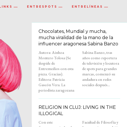
LINKS
ENTRESPOTS
ENTRELÍNEAS
Chocolates, Mundial y mucha,
mucha viralidad de la mano de la
influencer aragonesa Sabina Banzo
Autora: Ainhoa
Sabina Banzo, tras
Montero Tolosa (Se
años como reportera
despide de
de televisión y locutora
Entremedios con esta
de spots para grandes
pieza. Gracias).
marcas, comenzó su
Editora: Patricia
andadura en redes
Gascón Vera. La
sociales después...
periodista zaragozana
RELIGION IN CLUJ: LIVING IN THE
ILLOGICAL
Con este
Facultad de Filosofía y