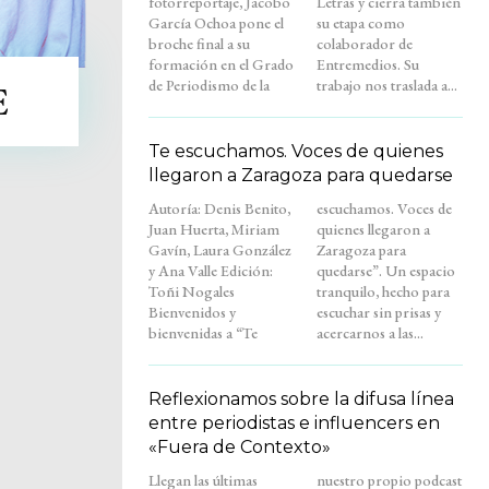
fotorreportaje, Jacobo
Letras y cierra también
García Ochoa pone el
su etapa como
broche final a su
colaborador de
formación en el Grado
Entremedios. Su
de Periodismo de la
trabajo nos traslada a...
E
Te escuchamos. Voces de quienes
llegaron a Zaragoza para quedarse
Autoría: Denis Benito,
escuchamos. Voces de
Juan Huerta, Miriam
quienes llegaron a
Gavín, Laura González
Zaragoza para
y Ana Valle Edición:
quedarse”. Un espacio
Toñi Nogales
tranquilo, hecho para
Bienvenidos y
escuchar sin prisas y
bienvenidas a “Te
acercarnos a las...
Reflexionamos sobre la difusa línea
entre periodistas e influencers en
«Fuera de Contexto»
Llegan las últimas
nuestro propio podcast