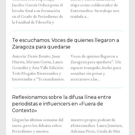
Jacobo García Ochoa pone el
etapa como colaborador de
broche final a su formación
Entremedios. Su trabajo nos
en el Grado de Periodismo de
traslada a...
la Facultad de Filosofía y
Te escuchamos. Voces de quienes llegaron a
Zaragoza para quedarse
Autoría: Denis Benito, Juan
Voces de quienes llegaron a
Huerta, Miriam Gavín, Laura
Zaragoza para quedarse”. Un
González y Ana Valle Edición:
espacio tranquilo, hecho para
Toñi Nogales Bienvenidos y
escuchar sin prisas y
bienvenidas a “Te escuchamos.
acercarnos a las...
Reflexionamos sobre la difusa línea entre
periodistas e influencers en «Fuera de
Contexto»
Llegan las últimas semanas del
nuestro propio podcast de
curso, pero los debates sobre
#Entremedios. Laura Jiménez,
Periodismo y nuestra
Adriana Pérez, Gisela de Mur