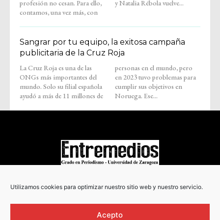
profesión no cesan. Para ello,
y Natalia Rébola vuelve...
contamos, una vez más, con
Sangrar por tu equipo, la exitosa campaña
publicitaria de la Cruz Roja
La Cruz Roja es una de las
personas en el mundo, pero
ONGs más importantes del
en 2023 tuvo problemas para
mundo. Solo su filial española
cumplir sus objetivos en
ayudó a más de 11 millones de
Noruega. Ese...
COPYRIGHT © 2022
Utilizamos cookies para optimizar nuestro sitio web y nuestro servicio.
Acepto