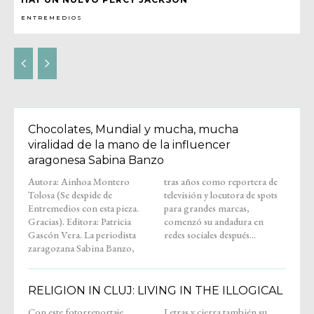
ENTREMEDIOS
Chocolates, Mundial y mucha, mucha
viralidad de la mano de la influencer
aragonesa Sabina Banzo
Autora: Ainhoa Montero
tras años como reportera de
Tolosa (Se despide de
televisión y locutora de spots
Entremedios con esta pieza.
para grandes marcas,
Gracias). Editora: Patricia
comenzó su andadura en
Gascón Vera. La periodista
redes sociales después...
zaragozana Sabina Banzo,
RELIGION IN CLUJ: LIVING IN THE ILLOGICAL
Con este fotorreportaje,
Letras y cierra también su