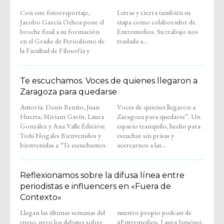
Con este fotorreportaje,
Letras y cierra también su
Jacobo García Ochoa pone el
etapa como colaborador de
broche final a su formación
Entremedios. Su trabajo nos
en el Grado de Periodismo de
traslada a...
la Facultad de Filosofía y
Te escuchamos. Voces de quienes llegaron a
Zaragoza para quedarse
Autoría: Denis Benito, Juan
Voces de quienes llegaron a
Huerta, Miriam Gavín, Laura
Zaragoza para quedarse”. Un
González y Ana Valle Edición:
espacio tranquilo, hecho para
Toñi Nogales Bienvenidos y
escuchar sin prisas y
bienvenidas a “Te escuchamos.
acercarnos a las...
Reflexionamos sobre la difusa línea entre
periodistas e influencers en «Fuera de
Contexto»
Llegan las últimas semanas del
nuestro propio podcast de
curso, pero los debates sobre
#Entremedios. Laura Jiménez,