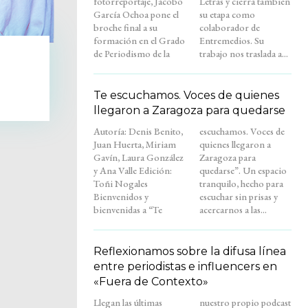
fotorreportaje, Jacobo
Letras y cierra también
García Ochoa pone el
su etapa como
broche final a su
colaborador de
formación en el Grado
Entremedios. Su
de Periodismo de la
trabajo nos traslada a...
Te escuchamos. Voces de quienes
llegaron a Zaragoza para quedarse
Autoría: Denis Benito,
escuchamos. Voces de
Juan Huerta, Miriam
quienes llegaron a
Gavín, Laura González
Zaragoza para
y Ana Valle Edición:
quedarse”. Un espacio
Toñi Nogales
tranquilo, hecho para
Bienvenidos y
escuchar sin prisas y
bienvenidas a “Te
acercarnos a las...
Reflexionamos sobre la difusa línea
entre periodistas e influencers en
«Fuera de Contexto»
Llegan las últimas
nuestro propio podcast