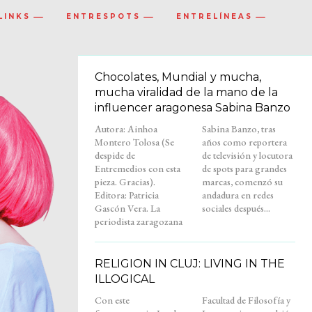
LINKS
ENTRESPOTS
ENTRELÍNEAS
Chocolates, Mundial y mucha,
mucha viralidad de la mano de la
influencer aragonesa Sabina Banzo
Autora: Ainhoa
Sabina Banzo, tras
Montero Tolosa (Se
años como reportera
despide de
de televisión y locutora
Entremedios con esta
de spots para grandes
pieza. Gracias).
marcas, comenzó su
Editora: Patricia
andadura en redes
Gascón Vera. La
sociales después...
periodista zaragozana
RELIGION IN CLUJ: LIVING IN THE
ILLOGICAL
Con este
Facultad de Filosofía y