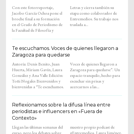
Con este fotorreportaje,
Letras y cierra también su
Jacobo García Ochoa pone el
etapa como colaborador de
broche final a su formación
Entremedios. Su trabajo nos
en el Grado de Periodismo de
traslada a...
la Facultad de Filosofía y
Te escuchamos. Voces de quienes llegaron a
Zaragoza para quedarse
Autoría: Denis Benito, Juan
Voces de quienes llegaron a
Huerta, Miriam Gavín, Laura
Zaragoza para quedarse”. Un
González y Ana Valle Edición:
espacio tranquilo, hecho para
Toñi Nogales Bienvenidos y
escuchar sin prisas y
bienvenidas a “Te escuchamos.
acercarnos a las...
Reflexionamos sobre la difusa línea entre
periodistas e influencers en «Fuera de
Contexto»
Llegan las últimas semanas del
nuestro propio podcast de
curso, pero los debates sobre
#Entremedios. Laura Jiménez,