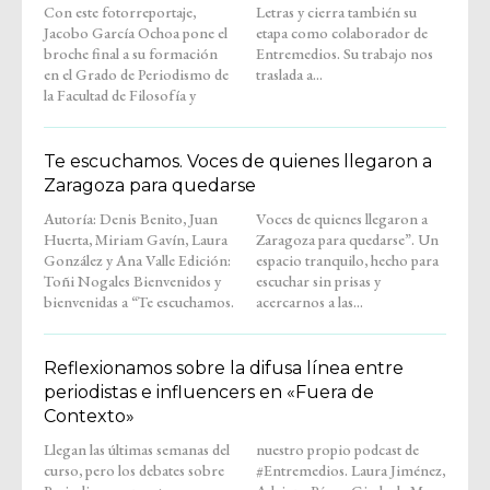
Con este fotorreportaje,
Letras y cierra también su
Jacobo García Ochoa pone el
etapa como colaborador de
broche final a su formación
Entremedios. Su trabajo nos
en el Grado de Periodismo de
traslada a...
la Facultad de Filosofía y
Te escuchamos. Voces de quienes llegaron a
Zaragoza para quedarse
Autoría: Denis Benito, Juan
Voces de quienes llegaron a
Huerta, Miriam Gavín, Laura
Zaragoza para quedarse”. Un
González y Ana Valle Edición:
espacio tranquilo, hecho para
Toñi Nogales Bienvenidos y
escuchar sin prisas y
bienvenidas a “Te escuchamos.
acercarnos a las...
Reflexionamos sobre la difusa línea entre
periodistas e influencers en «Fuera de
Contexto»
Llegan las últimas semanas del
nuestro propio podcast de
curso, pero los debates sobre
#Entremedios. Laura Jiménez,