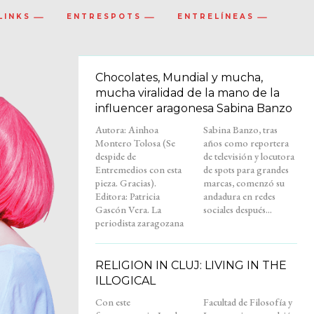
LINKS
ENTRESPOTS
ENTRELÍNEAS
Chocolates, Mundial y mucha,
mucha viralidad de la mano de la
influencer aragonesa Sabina Banzo
Autora: Ainhoa
Sabina Banzo, tras
Montero Tolosa (Se
años como reportera
despide de
de televisión y locutora
Entremedios con esta
de spots para grandes
pieza. Gracias).
marcas, comenzó su
Editora: Patricia
andadura en redes
Gascón Vera. La
sociales después...
periodista zaragozana
RELIGION IN CLUJ: LIVING IN THE
ILLOGICAL
Con este
Facultad de Filosofía y