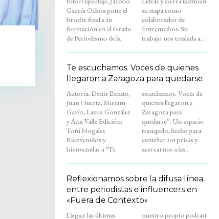
fotorreportaje, Jacobo
Letras y cierra también
García Ochoa pone el
su etapa como
broche final a su
colaborador de
formación en el Grado
Entremedios. Su
de Periodismo de la
trabajo nos traslada a...
Te escuchamos. Voces de quienes
llegaron a Zaragoza para quedarse
Autoría: Denis Benito,
escuchamos. Voces de
Juan Huerta, Miriam
quienes llegaron a
Gavín, Laura González
Zaragoza para
y Ana Valle Edición:
quedarse”. Un espacio
Toñi Nogales
tranquilo, hecho para
Bienvenidos y
escuchar sin prisas y
bienvenidas a “Te
acercarnos a las...
Reflexionamos sobre la difusa línea
entre periodistas e influencers en
«Fuera de Contexto»
Llegan las últimas
nuestro propio podcast