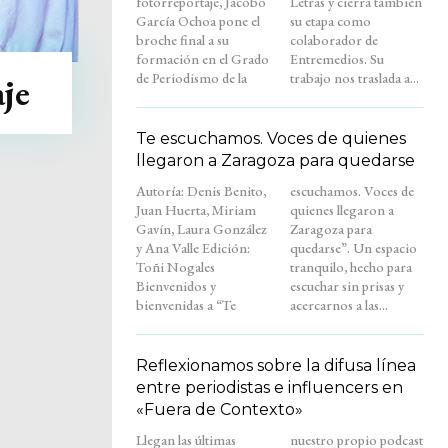
fotorreportaje, Jacobo
Letras y cierra también
García Ochoa pone el
su etapa como
broche final a su
colaborador de
formación en el Grado
Entremedios. Su
de Periodismo de la
trabajo nos traslada a...
je
Te escuchamos. Voces de quienes
llegaron a Zaragoza para quedarse
Autoría: Denis Benito,
escuchamos. Voces de
Juan Huerta, Miriam
quienes llegaron a
Gavín, Laura González
Zaragoza para
y Ana Valle Edición:
quedarse”. Un espacio
Toñi Nogales
tranquilo, hecho para
Bienvenidos y
escuchar sin prisas y
bienvenidas a “Te
acercarnos a las...
Reflexionamos sobre la difusa línea
entre periodistas e influencers en
«Fuera de Contexto»
Llegan las últimas
nuestro propio podcast