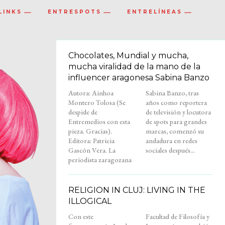
LINKS
ENTRESPOTS
ENTRELÍNEAS
Chocolates, Mundial y mucha,
mucha viralidad de la mano de la
influencer aragonesa Sabina Banzo
Autora: Ainhoa
Sabina Banzo, tras
Montero Tolosa (Se
años como reportera
despide de
de televisión y locutora
Entremedios con esta
de spots para grandes
pieza. Gracias).
marcas, comenzó su
Editora: Patricia
andadura en redes
Gascón Vera. La
sociales después...
periodista zaragozana
RELIGION IN CLUJ: LIVING IN THE
ILLOGICAL
Con este
Facultad de Filosofía y