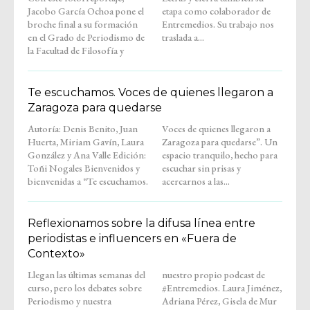
Jacobo García Ochoa pone el
etapa como colaborador de
broche final a su formación
Entremedios. Su trabajo nos
en el Grado de Periodismo de
traslada a...
la Facultad de Filosofía y
Te escuchamos. Voces de quienes llegaron a
Zaragoza para quedarse
Autoría: Denis Benito, Juan
Voces de quienes llegaron a
Huerta, Miriam Gavín, Laura
Zaragoza para quedarse”. Un
González y Ana Valle Edición:
espacio tranquilo, hecho para
Toñi Nogales Bienvenidos y
escuchar sin prisas y
bienvenidas a “Te escuchamos.
acercarnos a las...
Reflexionamos sobre la difusa línea entre
periodistas e influencers en «Fuera de
Contexto»
Llegan las últimas semanas del
nuestro propio podcast de
curso, pero los debates sobre
#Entremedios. Laura Jiménez,
Periodismo y nuestra
Adriana Pérez, Gisela de Mur