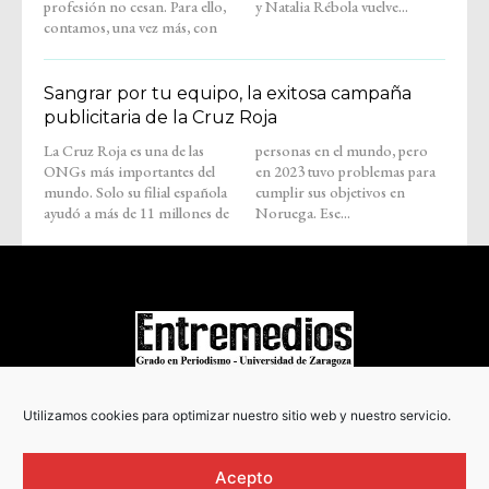
profesión no cesan. Para ello,
y Natalia Rébola vuelve...
contamos, una vez más, con
Sangrar por tu equipo, la exitosa campaña
publicitaria de la Cruz Roja
La Cruz Roja es una de las
personas en el mundo, pero
ONGs más importantes del
en 2023 tuvo problemas para
mundo. Solo su filial española
cumplir sus objetivos en
ayudó a más de 11 millones de
Noruega. Ese...
COPYRIGHT © 2022
Utilizamos cookies para optimizar nuestro sitio web y nuestro servicio.
Acepto