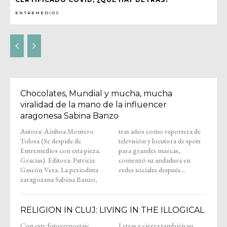
ENTREMEDIOS
Chocolates, Mundial y mucha, mucha
viralidad de la mano de la influencer
aragonesa Sabina Banzo
Autora: Ainhoa Montero
tras años como reportera de
Tolosa (Se despide de
televisión y locutora de spots
Entremedios con esta pieza.
para grandes marcas,
Gracias). Editora: Patricia
comenzó su andadura en
Gascón Vera. La periodista
redes sociales después...
zaragozana Sabina Banzo,
RELIGION IN CLUJ: LIVING IN THE ILLOGICAL
Con este fotorreportaje,
Letras y cierra también su