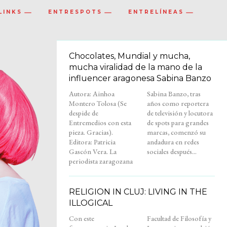
LINKS
ENTRESPOTS
ENTRELÍNEAS
Chocolates, Mundial y mucha,
mucha viralidad de la mano de la
influencer aragonesa Sabina Banzo
Autora: Ainhoa
Sabina Banzo, tras
Montero Tolosa (Se
años como reportera
despide de
de televisión y locutora
Entremedios con esta
de spots para grandes
pieza. Gracias).
marcas, comenzó su
Editora: Patricia
andadura en redes
Gascón Vera. La
sociales después...
periodista zaragozana
RELIGION IN CLUJ: LIVING IN THE
ILLOGICAL
Con este
Facultad de Filosofía y