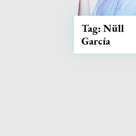
Tag:
Nüll
García