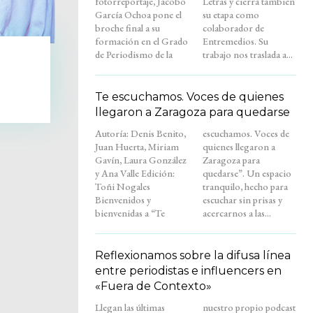
fotorreportaje, Jacobo
Letras y cierra también
García Ochoa pone el
su etapa como
broche final a su
colaborador de
formación en el Grado
Entremedios. Su
de Periodismo de la
trabajo nos traslada a...
Te escuchamos. Voces de quienes
llegaron a Zaragoza para quedarse
Autoría: Denis Benito,
escuchamos. Voces de
Juan Huerta, Miriam
quienes llegaron a
Gavín, Laura González
Zaragoza para
y Ana Valle Edición:
quedarse”. Un espacio
Toñi Nogales
tranquilo, hecho para
Bienvenidos y
escuchar sin prisas y
bienvenidas a “Te
acercarnos a las...
Reflexionamos sobre la difusa línea
entre periodistas e influencers en
«Fuera de Contexto»
Llegan las últimas
nuestro propio podcast