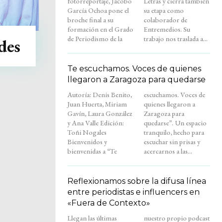
fotorreportaje, Jacobo
Letras y cierra también
García Ochoa pone el
su etapa como
broche final a su
colaborador de
formación en el Grado
Entremedios. Su
de Periodismo de la
trabajo nos traslada a...
des
Te escuchamos. Voces de quienes
llegaron a Zaragoza para quedarse
Autoría: Denis Benito,
escuchamos. Voces de
Juan Huerta, Miriam
quienes llegaron a
Gavín, Laura González
Zaragoza para
y Ana Valle Edición:
quedarse”. Un espacio
Toñi Nogales
tranquilo, hecho para
Bienvenidos y
escuchar sin prisas y
bienvenidas a “Te
acercarnos a las...
Reflexionamos sobre la difusa línea
entre periodistas e influencers en
«Fuera de Contexto»
Llegan las últimas
nuestro propio podcast