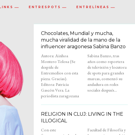
LINKS
ENTRESPOTS
ENTRELÍNEAS
Chocolates, Mundial y mucha,
mucha viralidad de la mano de la
influencer aragonesa Sabina Banzo
Autora: Ainhoa
Sabina Banzo, tras
Montero Tolosa (Se
años como reportera
despide de
de televisión y locutora
Entremedios con esta
de spots para grandes
pieza. Gracias).
marcas, comenzó su
Editora: Patricia
andadura en redes
Gascón Vera. La
sociales después...
periodista zaragozana
RELIGION IN CLUJ: LIVING IN THE
ILLOGICAL
Con este
Facultad de Filosofía y