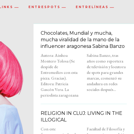
LINKS
ENTRESPOTS
ENTRELÍNEAS
Chocolates, Mundial y mucha,
mucha viralidad de la mano de la
influencer aragonesa Sabina Banzo
Autora: Ainhoa
Sabina Banzo, tras
Montero Tolosa (Se
años como reportera
despide de
de televisión y locutora
Entremedios con esta
de spots para grandes
pieza. Gracias).
marcas, comenzó su
Editora: Patricia
andadura en redes
Gascón Vera. La
sociales después...
periodista zaragozana
RELIGION IN CLUJ: LIVING IN THE
ILLOGICAL
Con este
Facultad de Filosofía y