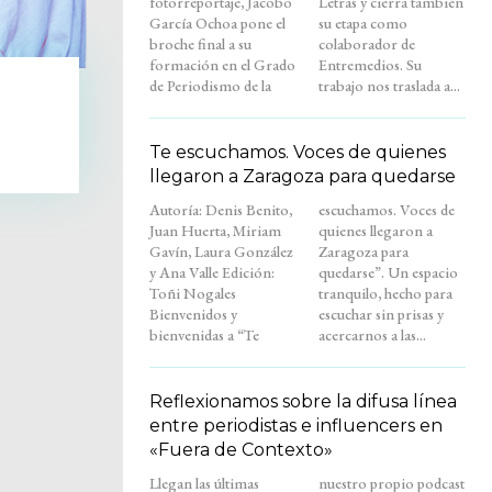
fotorreportaje, Jacobo
Letras y cierra también
García Ochoa pone el
su etapa como
broche final a su
colaborador de
formación en el Grado
Entremedios. Su
de Periodismo de la
trabajo nos traslada a...
Te escuchamos. Voces de quienes
llegaron a Zaragoza para quedarse
Autoría: Denis Benito,
escuchamos. Voces de
Juan Huerta, Miriam
quienes llegaron a
Gavín, Laura González
Zaragoza para
y Ana Valle Edición:
quedarse”. Un espacio
Toñi Nogales
tranquilo, hecho para
Bienvenidos y
escuchar sin prisas y
bienvenidas a “Te
acercarnos a las...
Reflexionamos sobre la difusa línea
entre periodistas e influencers en
«Fuera de Contexto»
Llegan las últimas
nuestro propio podcast