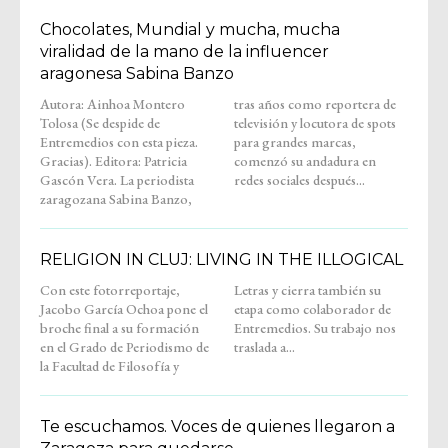
Chocolates, Mundial y mucha, mucha
viralidad de la mano de la influencer
aragonesa Sabina Banzo
Autora: Ainhoa Montero
tras años como reportera de
Tolosa (Se despide de
televisión y locutora de spots
Entremedios con esta pieza.
para grandes marcas,
Gracias). Editora: Patricia
comenzó su andadura en
Gascón Vera. La periodista
redes sociales después...
zaragozana Sabina Banzo,
RELIGION IN CLUJ: LIVING IN THE ILLOGICAL
Con este fotorreportaje,
Letras y cierra también su
Jacobo García Ochoa pone el
etapa como colaborador de
broche final a su formación
Entremedios. Su trabajo nos
en el Grado de Periodismo de
traslada a...
la Facultad de Filosofía y
Te escuchamos. Voces de quienes llegaron a