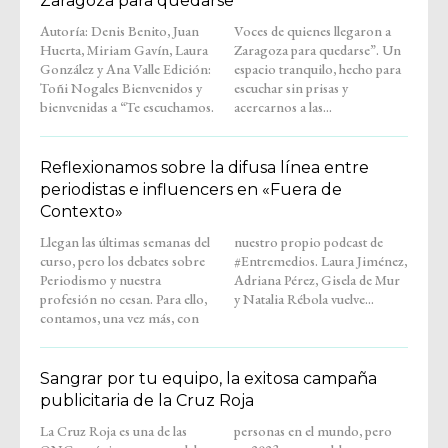
Zaragoza para quedarse
Autoría: Denis Benito, Juan
Voces de quienes llegaron a
Huerta, Miriam Gavín, Laura
Zaragoza para quedarse”. Un
González y Ana Valle Edición:
espacio tranquilo, hecho para
Toñi Nogales Bienvenidos y
escuchar sin prisas y
bienvenidas a “Te escuchamos.
acercarnos a las...
Reflexionamos sobre la difusa línea entre
periodistas e influencers en «Fuera de
Contexto»
Llegan las últimas semanas del
nuestro propio podcast de
curso, pero los debates sobre
#Entremedios. Laura Jiménez,
Periodismo y nuestra
Adriana Pérez, Gisela de Mur
profesión no cesan. Para ello,
y Natalia Rébola vuelve...
contamos, una vez más, con
Sangrar por tu equipo, la exitosa campaña
publicitaria de la Cruz Roja
La Cruz Roja es una de las
personas en el mundo, pero