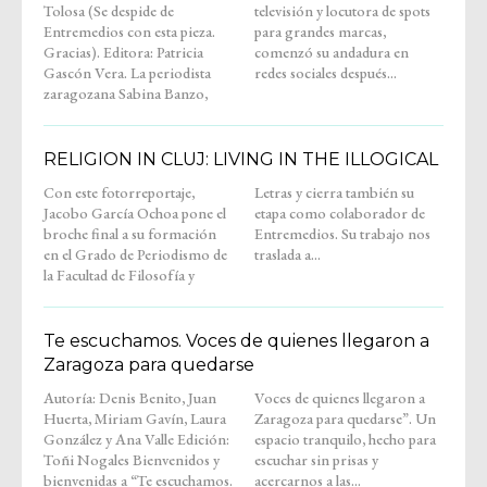
Tolosa (Se despide de
televisión y locutora de spots
Entremedios con esta pieza.
para grandes marcas,
Gracias). Editora: Patricia
comenzó su andadura en
Gascón Vera. La periodista
redes sociales después...
zaragozana Sabina Banzo,
RELIGION IN CLUJ: LIVING IN THE ILLOGICAL
Con este fotorreportaje,
Letras y cierra también su
Jacobo García Ochoa pone el
etapa como colaborador de
broche final a su formación
Entremedios. Su trabajo nos
en el Grado de Periodismo de
traslada a...
la Facultad de Filosofía y
Te escuchamos. Voces de quienes llegaron a
Zaragoza para quedarse
Autoría: Denis Benito, Juan
Voces de quienes llegaron a
Huerta, Miriam Gavín, Laura
Zaragoza para quedarse”. Un
González y Ana Valle Edición:
espacio tranquilo, hecho para
Toñi Nogales Bienvenidos y
escuchar sin prisas y
bienvenidas a “Te escuchamos.
acercarnos a las...