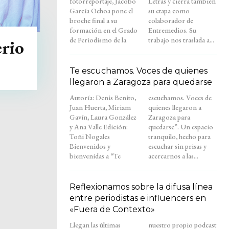
fotorreportaje, Jacobo
Letras y cierra también
García Ochoa pone el
su etapa como
broche final a su
colaborador de
formación en el Grado
Entremedios. Su
de Periodismo de la
trabajo nos traslada a...
erio
Te escuchamos. Voces de quienes
llegaron a Zaragoza para quedarse
Autoría: Denis Benito,
escuchamos. Voces de
Juan Huerta, Miriam
quienes llegaron a
Gavín, Laura González
Zaragoza para
y Ana Valle Edición:
quedarse”. Un espacio
Toñi Nogales
tranquilo, hecho para
Bienvenidos y
escuchar sin prisas y
bienvenidas a “Te
acercarnos a las...
Reflexionamos sobre la difusa línea
entre periodistas e influencers en
«Fuera de Contexto»
Llegan las últimas
nuestro propio podcast