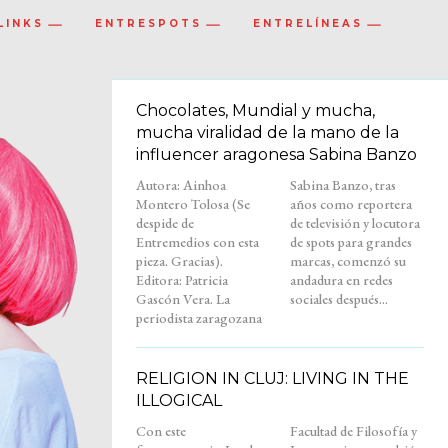
LINKS
ENTRESPOTS
ENTRELÍNEAS
Chocolates, Mundial y mucha,
mucha viralidad de la mano de la
influencer aragonesa Sabina Banzo
Autora: Ainhoa
Sabina Banzo, tras
Montero Tolosa (Se
años como reportera
despide de
de televisión y locutora
Entremedios con esta
de spots para grandes
pieza. Gracias).
marcas, comenzó su
Editora: Patricia
andadura en redes
Gascón Vera. La
sociales después...
periodista zaragozana
RELIGION IN CLUJ: LIVING IN THE
ILLOGICAL
Con este
Facultad de Filosofía y