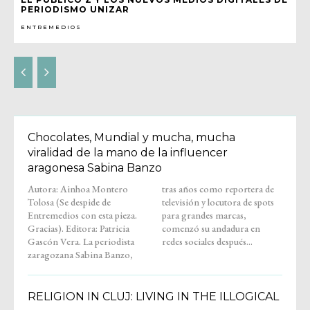
PERIODISMO UNIZAR
ENTREMEDIOS
Chocolates, Mundial y mucha, mucha
viralidad de la mano de la influencer
aragonesa Sabina Banzo
Autora: Ainhoa Montero
tras años como reportera de
Tolosa (Se despide de
televisión y locutora de spots
Entremedios con esta pieza.
para grandes marcas,
Gracias). Editora: Patricia
comenzó su andadura en
Gascón Vera. La periodista
redes sociales después...
zaragozana Sabina Banzo,
RELIGION IN CLUJ: LIVING IN THE ILLOGICAL