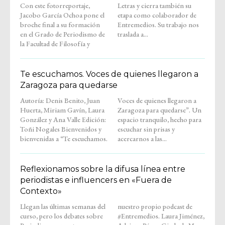
Con este fotorreportaje,
Letras y cierra también su
Jacobo García Ochoa pone el
etapa como colaborador de
broche final a su formación
Entremedios. Su trabajo nos
en el Grado de Periodismo de
traslada a...
la Facultad de Filosofía y
Te escuchamos. Voces de quienes llegaron a
Zaragoza para quedarse
Autoría: Denis Benito, Juan
Voces de quienes llegaron a
Huerta, Miriam Gavín, Laura
Zaragoza para quedarse”. Un
González y Ana Valle Edición:
espacio tranquilo, hecho para
Toñi Nogales Bienvenidos y
escuchar sin prisas y
bienvenidas a “Te escuchamos.
acercarnos a las...
Reflexionamos sobre la difusa línea entre
periodistas e influencers en «Fuera de
Contexto»
Llegan las últimas semanas del
nuestro propio podcast de
curso, pero los debates sobre
#Entremedios. Laura Jiménez,