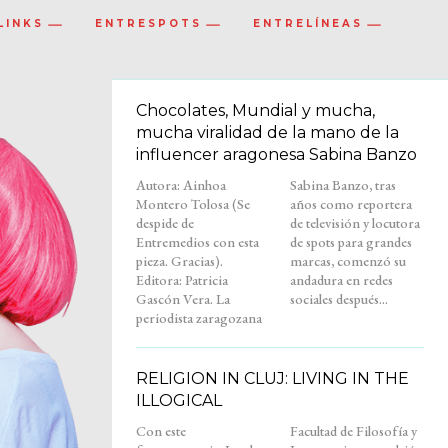
LINKS
ENTRESPOTS
ENTRELÍNEAS
Chocolates, Mundial y mucha,
mucha viralidad de la mano de la
influencer aragonesa Sabina Banzo
Autora: Ainhoa
Sabina Banzo, tras
Montero Tolosa (Se
años como reportera
despide de
de televisión y locutora
Entremedios con esta
de spots para grandes
pieza. Gracias).
marcas, comenzó su
Editora: Patricia
andadura en redes
Gascón Vera. La
sociales después...
periodista zaragozana
RELIGION IN CLUJ: LIVING IN THE
ILLOGICAL
Con este
Facultad de Filosofía y