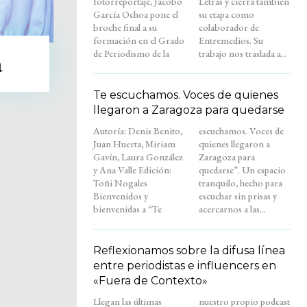
fotorreportaje, Jacobo
Letras y cierra también
García Ochoa pone el
su etapa como
broche final a su
colaborador de
formación en el Grado
Entremedios. Su
de Periodismo de la
trabajo nos traslada a...
a
Te escuchamos. Voces de quienes
llegaron a Zaragoza para quedarse
Autoría: Denis Benito,
escuchamos. Voces de
Juan Huerta, Miriam
quienes llegaron a
Gavín, Laura González
Zaragoza para
y Ana Valle Edición:
quedarse”. Un espacio
Toñi Nogales
tranquilo, hecho para
Bienvenidos y
escuchar sin prisas y
bienvenidas a “Te
acercarnos a las...
Reflexionamos sobre la difusa línea
entre periodistas e influencers en
«Fuera de Contexto»
Llegan las últimas
nuestro propio podcast