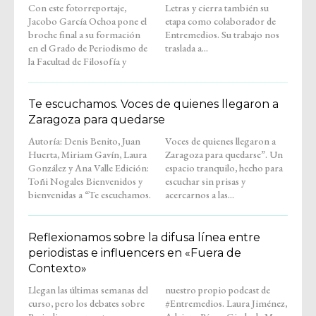
Con este fotorreportaje,
Letras y cierra también su
Jacobo García Ochoa pone el
etapa como colaborador de
broche final a su formación
Entremedios. Su trabajo nos
en el Grado de Periodismo de
traslada a...
la Facultad de Filosofía y
Te escuchamos. Voces de quienes llegaron a
Zaragoza para quedarse
Autoría: Denis Benito, Juan
Voces de quienes llegaron a
Huerta, Miriam Gavín, Laura
Zaragoza para quedarse”. Un
González y Ana Valle Edición:
espacio tranquilo, hecho para
Toñi Nogales Bienvenidos y
escuchar sin prisas y
bienvenidas a “Te escuchamos.
acercarnos a las...
Reflexionamos sobre la difusa línea entre
periodistas e influencers en «Fuera de
Contexto»
Llegan las últimas semanas del
nuestro propio podcast de
curso, pero los debates sobre
#Entremedios. Laura Jiménez,