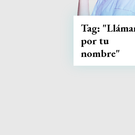
Tag:
"Llám
por tu
nombre"