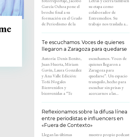
fotorreportaje, Jacobo
Letras y cierra también
García Ochoa pone el
su etapa como
broche final a su
colaborador de
formación en el Grado
Entremedios. Su
de Periodismo de la
trabajo nos traslada a...
ame
Te escuchamos. Voces de quienes
llegaron a Zaragoza para quedarse
Autoría: Denis Benito,
escuchamos. Voces de
Juan Huerta, Miriam
quienes llegaron a
Gavín, Laura González
Zaragoza para
y Ana Valle Edición:
quedarse”. Un espacio
Toñi Nogales
tranquilo, hecho para
Bienvenidos y
escuchar sin prisas y
bienvenidas a “Te
acercarnos a las...
Reflexionamos sobre la difusa línea
entre periodistas e influencers en
«Fuera de Contexto»
Llegan las últimas
nuestro propio podcast