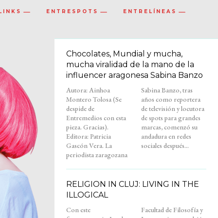
LINKS
ENTRESPOTS
ENTRELÍNEAS
Chocolates, Mundial y mucha,
mucha viralidad de la mano de la
influencer aragonesa Sabina Banzo
Autora: Ainhoa
Sabina Banzo, tras
Montero Tolosa (Se
años como reportera
despide de
de televisión y locutora
Entremedios con esta
de spots para grandes
pieza. Gracias).
marcas, comenzó su
Editora: Patricia
andadura en redes
Gascón Vera. La
sociales después...
periodista zaragozana
RELIGION IN CLUJ: LIVING IN THE
ILLOGICAL
Con este
Facultad de Filosofía y