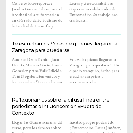
Con este fotorreportaje,
Letras y cierra también su
Jacobo García Ochoa pone el
etapa como colaborador de
broche final a su formación
Entremedios. Su trabajo nos
en el Grado de Periodismo de
traslada a...
la Facultad de Filosofía y
Te escuchamos. Voces de quienes llegaron a
Zaragoza para quedarse
Autoría: Denis Benito, Juan
Voces de quienes llegaron a
Huerta, Miriam Gavín, Laura
Zaragoza para quedarse”. Un
González y Ana Valle Edición:
espacio tranquilo, hecho para
Toñi Nogales Bienvenidos y
escuchar sin prisas y
bienvenidas a “Te escuchamos.
acercarnos a las...
Reflexionamos sobre la difusa línea entre
periodistas e influencers en «Fuera de
Contexto»
Llegan las últimas semanas del
nuestro propio podcast de
curso, pero los debates sobre
#Entremedios. Laura Jiménez,