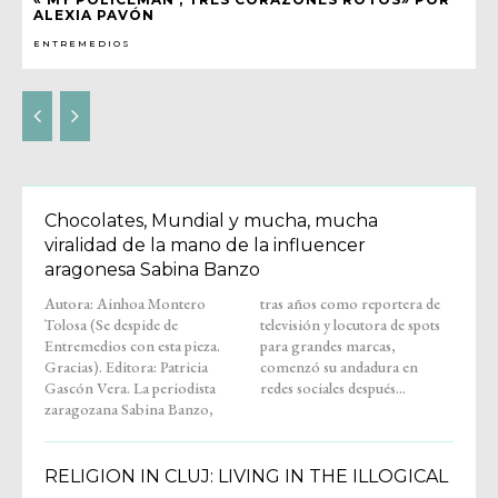
ALEXIA PAVÓN
ENTREMEDIOS
Chocolates, Mundial y mucha, mucha
viralidad de la mano de la influencer
aragonesa Sabina Banzo
Autora: Ainhoa Montero
tras años como reportera de
Tolosa (Se despide de
televisión y locutora de spots
Entremedios con esta pieza.
para grandes marcas,
Gracias). Editora: Patricia
comenzó su andadura en
Gascón Vera. La periodista
redes sociales después...
zaragozana Sabina Banzo,
RELIGION IN CLUJ: LIVING IN THE ILLOGICAL