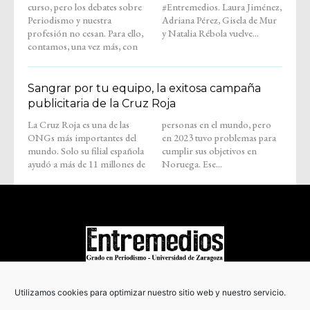
curso, pero los debates sobre
#Entremedios. Laura Jiménez,
Periodismo y nuestra
Adriana Pérez, Gisela de Mur
profesión no cesan. Para ello,
y Natalia Rébola vuelve...
contamos, una vez más, con
Sangrar por tu equipo, la exitosa campaña
publicitaria de la Cruz Roja
La Cruz Roja es una de las
personas en el mundo, pero
ONGs más importantes del
en 2023 tuvo problemas para
mundo. Solo su filial española
cumplir sus objetivos en
ayudó a más de 11 millones de
Noruega. Ese...
COPYRIGHT © 2022
Utilizamos cookies para optimizar nuestro sitio web y nuestro servicio.