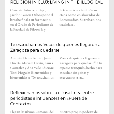
RELIGION IN CLUJ: LIVING IN THE ILLOGICAL
Con este fotorreportaje,
Letras y cierra también su
Jacobo García Ochoa pone el
etapa como colaborador de
broche final a su formación
Entremedios. Su trabajo nos
en el Grado de Periodismo de
traslada a...
la Facultad de Filosofía y
Te escuchamos. Voces de quienes llegaron a
Zaragoza para quedarse
Autoría: Denis Benito, Juan
Voces de quienes llegaron a
Huerta, Miriam Gavín, Laura
Zaragoza para quedarse”. Un
González y Ana Valle Edición:
espacio tranquilo, hecho para
Toñi Nogales Bienvenidos y
escuchar sin prisas y
bienvenidas a “Te escuchamos.
acercarnos a las...
Reflexionamos sobre la difusa línea entre
periodistas e influencers en «Fuera de
Contexto»
Llegan las últimas semanas del
nuestro propio podcast de