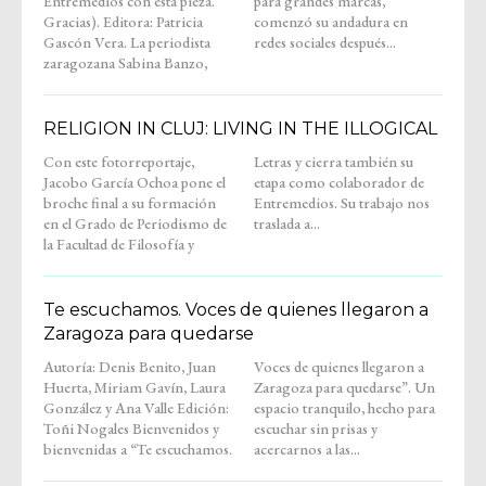
Entremedios con esta pieza.
para grandes marcas,
Gracias). Editora: Patricia
comenzó su andadura en
Gascón Vera. La periodista
redes sociales después...
zaragozana Sabina Banzo,
RELIGION IN CLUJ: LIVING IN THE ILLOGICAL
Con este fotorreportaje,
Letras y cierra también su
Jacobo García Ochoa pone el
etapa como colaborador de
broche final a su formación
Entremedios. Su trabajo nos
en el Grado de Periodismo de
traslada a...
la Facultad de Filosofía y
Te escuchamos. Voces de quienes llegaron a
Zaragoza para quedarse
Autoría: Denis Benito, Juan
Voces de quienes llegaron a
Huerta, Miriam Gavín, Laura
Zaragoza para quedarse”. Un
González y Ana Valle Edición:
espacio tranquilo, hecho para
Toñi Nogales Bienvenidos y
escuchar sin prisas y
bienvenidas a “Te escuchamos.
acercarnos a las...