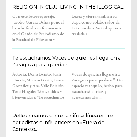
RELIGION IN CLUJ: LIVING IN THE ILLOGICAL
Con este fotorreportaje,
Letras y cierra también su
Jacobo García Ochoa pone el
etapa como colaborador de
broche final a su formación
Entremedios. Su trabajo nos
en el Grado de Periodismo de
traslada a...
la Facultad de Filosofía y
Te escuchamos. Voces de quienes llegaron a
Zaragoza para quedarse
Autoría: Denis Benito, Juan
Voces de quienes llegaron a
Huerta, Miriam Gavín, Laura
Zaragoza para quedarse”. Un
González y Ana Valle Edición:
espacio tranquilo, hecho para
Toñi Nogales Bienvenidos y
escuchar sin prisas y
bienvenidas a “Te escuchamos.
acercarnos a las...
Reflexionamos sobre la difusa línea entre
periodistas e influencers en «Fuera de
Contexto»