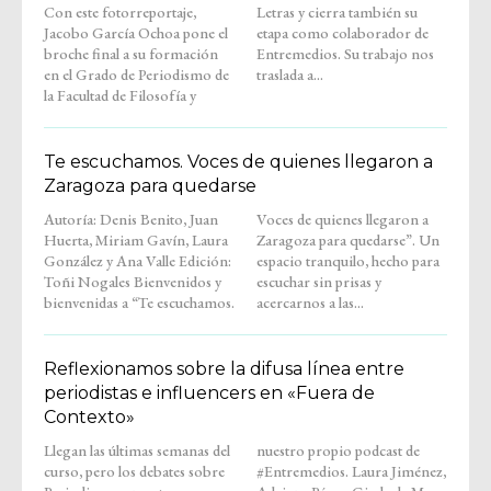
Con este fotorreportaje,
Letras y cierra también su
Jacobo García Ochoa pone el
etapa como colaborador de
broche final a su formación
Entremedios. Su trabajo nos
en el Grado de Periodismo de
traslada a...
la Facultad de Filosofía y
Te escuchamos. Voces de quienes llegaron a
Zaragoza para quedarse
Autoría: Denis Benito, Juan
Voces de quienes llegaron a
Huerta, Miriam Gavín, Laura
Zaragoza para quedarse”. Un
González y Ana Valle Edición:
espacio tranquilo, hecho para
Toñi Nogales Bienvenidos y
escuchar sin prisas y
bienvenidas a “Te escuchamos.
acercarnos a las...
Reflexionamos sobre la difusa línea entre
periodistas e influencers en «Fuera de
Contexto»
Llegan las últimas semanas del
nuestro propio podcast de
curso, pero los debates sobre
#Entremedios. Laura Jiménez,