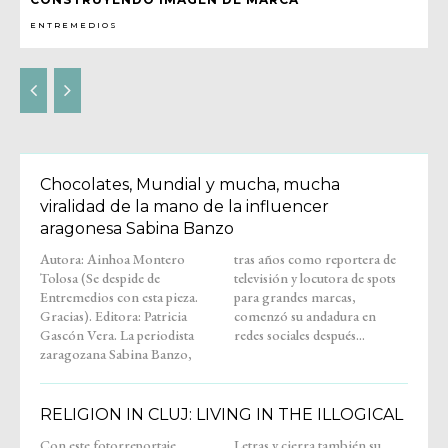
ENTREMEDIOS
Chocolates, Mundial y mucha, mucha
viralidad de la mano de la influencer
aragonesa Sabina Banzo
Autora: Ainhoa Montero
tras años como reportera de
Tolosa (Se despide de
televisión y locutora de spots
Entremedios con esta pieza.
para grandes marcas,
Gracias). Editora: Patricia
comenzó su andadura en
Gascón Vera. La periodista
redes sociales después...
zaragozana Sabina Banzo,
RELIGION IN CLUJ: LIVING IN THE ILLOGICAL
Con este fotorreportaje,
Letras y cierra también su