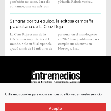
profesión no cesan. Para ello,
y Natalia Rébola vuelve...
contamos, una vez más, con
Sangrar por tu equipo, la exitosa campaña
publicitaria de la Cruz Roja
La Cruz Roja es una de las
personas en el mundo, pero
ONGs más importantes del
en 2023 tuvo problemas para
mundo. Solo su filial española
cumplir sus objetivos en
ayudó a más de 11 millones de
Noruega. Ese...
COPYRIGHT © 2022
Utilizamos cookies para optimizar nuestro sitio web y nuestro servicio.
Acepto