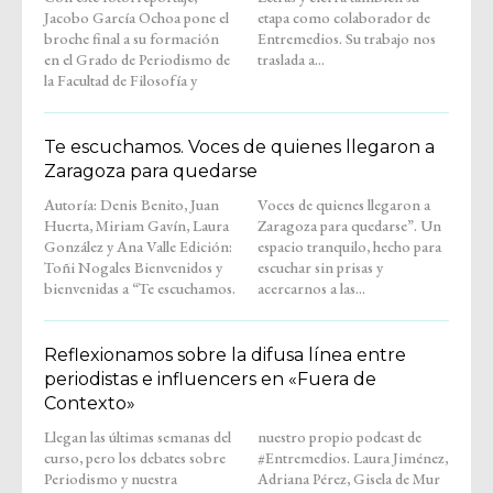
Jacobo García Ochoa pone el
etapa como colaborador de
broche final a su formación
Entremedios. Su trabajo nos
en el Grado de Periodismo de
traslada a...
la Facultad de Filosofía y
Te escuchamos. Voces de quienes llegaron a
Zaragoza para quedarse
Autoría: Denis Benito, Juan
Voces de quienes llegaron a
Huerta, Miriam Gavín, Laura
Zaragoza para quedarse”. Un
González y Ana Valle Edición:
espacio tranquilo, hecho para
Toñi Nogales Bienvenidos y
escuchar sin prisas y
bienvenidas a “Te escuchamos.
acercarnos a las...
Reflexionamos sobre la difusa línea entre
periodistas e influencers en «Fuera de
Contexto»
Llegan las últimas semanas del
nuestro propio podcast de
curso, pero los debates sobre
#Entremedios. Laura Jiménez,
Periodismo y nuestra
Adriana Pérez, Gisela de Mur