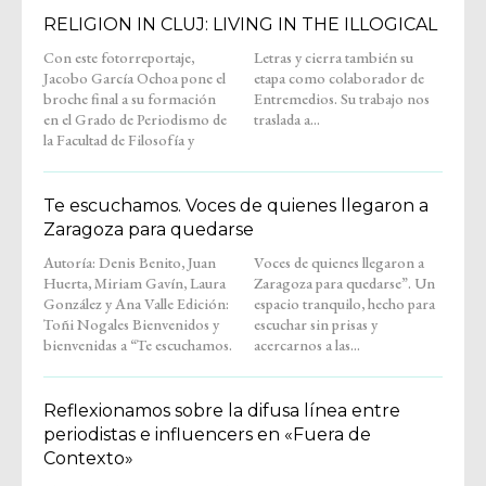
RELIGION IN CLUJ: LIVING IN THE ILLOGICAL
Con este fotorreportaje,
Letras y cierra también su
Jacobo García Ochoa pone el
etapa como colaborador de
broche final a su formación
Entremedios. Su trabajo nos
en el Grado de Periodismo de
traslada a...
la Facultad de Filosofía y
Te escuchamos. Voces de quienes llegaron a
Zaragoza para quedarse
Autoría: Denis Benito, Juan
Voces de quienes llegaron a
Huerta, Miriam Gavín, Laura
Zaragoza para quedarse”. Un
González y Ana Valle Edición:
espacio tranquilo, hecho para
Toñi Nogales Bienvenidos y
escuchar sin prisas y
bienvenidas a “Te escuchamos.
acercarnos a las...
Reflexionamos sobre la difusa línea entre
periodistas e influencers en «Fuera de
Contexto»