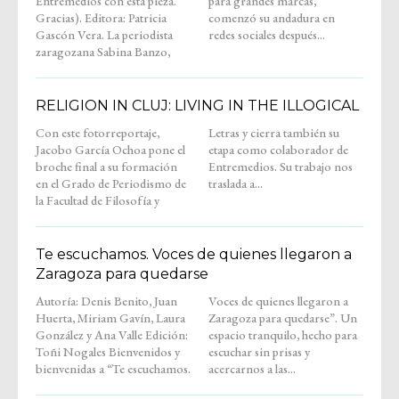
Entremedios con esta pieza.
para grandes marcas,
Gracias). Editora: Patricia
comenzó su andadura en
Gascón Vera. La periodista
redes sociales después...
zaragozana Sabina Banzo,
RELIGION IN CLUJ: LIVING IN THE ILLOGICAL
Con este fotorreportaje,
Letras y cierra también su
Jacobo García Ochoa pone el
etapa como colaborador de
broche final a su formación
Entremedios. Su trabajo nos
en el Grado de Periodismo de
traslada a...
la Facultad de Filosofía y
Te escuchamos. Voces de quienes llegaron a
Zaragoza para quedarse
Autoría: Denis Benito, Juan
Voces de quienes llegaron a
Huerta, Miriam Gavín, Laura
Zaragoza para quedarse”. Un
González y Ana Valle Edición:
espacio tranquilo, hecho para
Toñi Nogales Bienvenidos y
escuchar sin prisas y
bienvenidas a “Te escuchamos.
acercarnos a las...