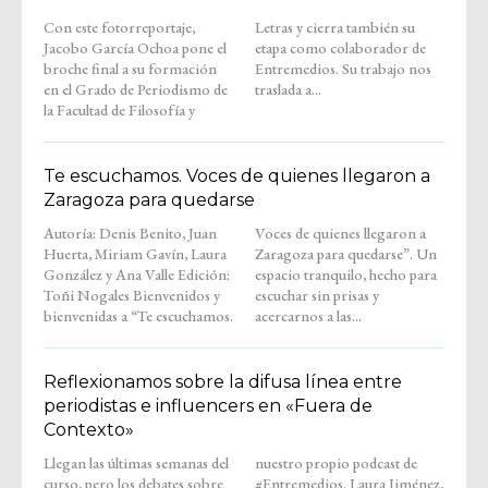
Con este fotorreportaje,
Letras y cierra también su
Jacobo García Ochoa pone el
etapa como colaborador de
broche final a su formación
Entremedios. Su trabajo nos
en el Grado de Periodismo de
traslada a...
la Facultad de Filosofía y
Te escuchamos. Voces de quienes llegaron a
Zaragoza para quedarse
Autoría: Denis Benito, Juan
Voces de quienes llegaron a
Huerta, Miriam Gavín, Laura
Zaragoza para quedarse”. Un
González y Ana Valle Edición:
espacio tranquilo, hecho para
Toñi Nogales Bienvenidos y
escuchar sin prisas y
bienvenidas a “Te escuchamos.
acercarnos a las...
Reflexionamos sobre la difusa línea entre
periodistas e influencers en «Fuera de
Contexto»
Llegan las últimas semanas del
nuestro propio podcast de
curso, pero los debates sobre
#Entremedios. Laura Jiménez,