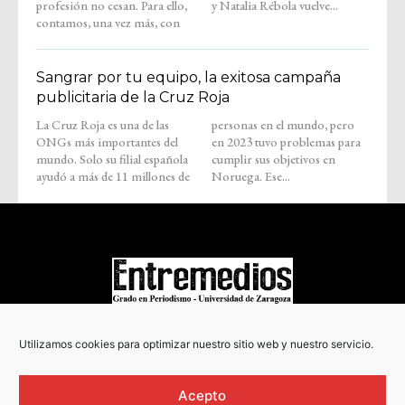
profesión no cesan. Para ello,
y Natalia Rébola vuelve...
contamos, una vez más, con
Sangrar por tu equipo, la exitosa campaña
publicitaria de la Cruz Roja
La Cruz Roja es una de las
personas en el mundo, pero
ONGs más importantes del
en 2023 tuvo problemas para
mundo. Solo su filial española
cumplir sus objetivos en
ayudó a más de 11 millones de
Noruega. Ese...
COPYRIGHT © 2022
Utilizamos cookies para optimizar nuestro sitio web y nuestro servicio.
Acepto