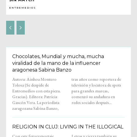
ENTREMEDIOS
Chocolates, Mundial y mucha, mucha
viralidad de la mano de la influencer
aragonesa Sabina Banzo
Autora: Ainhoa Montero
tras años como reportera de
Tolosa (Se despide de
televisión y locutora de spots
Entremedios con esta pieza.
para grandes marcas,
Gracias). Editora: Patricia
comenzó su andadura en
Gascón Vera. La periodista
redes sociales después...
zaragozana Sabina Banzo,
RELIGION IN CLUJ: LIVING IN THE ILLOGICAL
Con este fotorreportaje,
Letras y cierra también su