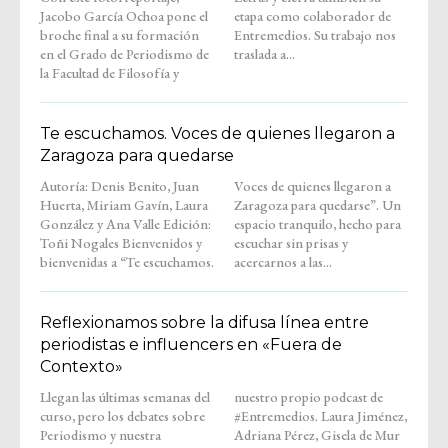
Jacobo García Ochoa pone el
etapa como colaborador de
broche final a su formación
Entremedios. Su trabajo nos
en el Grado de Periodismo de
traslada a...
la Facultad de Filosofía y
Te escuchamos. Voces de quienes llegaron a
Zaragoza para quedarse
Autoría: Denis Benito, Juan
Voces de quienes llegaron a
Huerta, Miriam Gavín, Laura
Zaragoza para quedarse”. Un
González y Ana Valle Edición:
espacio tranquilo, hecho para
Toñi Nogales Bienvenidos y
escuchar sin prisas y
bienvenidas a “Te escuchamos.
acercarnos a las...
Reflexionamos sobre la difusa línea entre
periodistas e influencers en «Fuera de
Contexto»
Llegan las últimas semanas del
nuestro propio podcast de
curso, pero los debates sobre
#Entremedios. Laura Jiménez,
Periodismo y nuestra
Adriana Pérez, Gisela de Mur