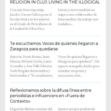
RELIGION IN CLUJ: LIVING IN THE ILLOGICAL
Con este fotorreportaje,
Letras y cierra también su
Jacobo García Ochoa pone el
etapa como colaborador de
broche final a su formación
Entremedios. Su trabajo nos
en el Grado de Periodismo de
traslada a...
la Facultad de Filosofía y
Te escuchamos. Voces de quienes llegaron a
Zaragoza para quedarse
Autoría: Denis Benito, Juan
Voces de quienes llegaron a
Huerta, Miriam Gavín, Laura
Zaragoza para quedarse”. Un
González y Ana Valle Edición:
espacio tranquilo, hecho para
Toñi Nogales Bienvenidos y
escuchar sin prisas y
bienvenidas a “Te escuchamos.
acercarnos a las...
Reflexionamos sobre la difusa línea entre
periodistas e influencers en «Fuera de
Contexto»
Llegan las últimas semanas del
nuestro propio podcast de