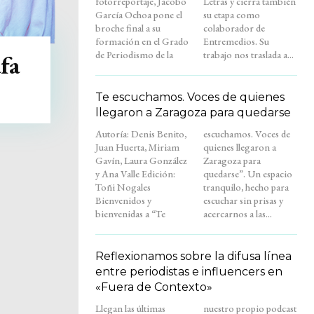
fotorreportaje, Jacobo
Letras y cierra también
García Ochoa pone el
su etapa como
broche final a su
colaborador de
formación en el Grado
Entremedios. Su
de Periodismo de la
trabajo nos traslada a...
fa
Te escuchamos. Voces de quienes
llegaron a Zaragoza para quedarse
Autoría: Denis Benito,
escuchamos. Voces de
Juan Huerta, Miriam
quienes llegaron a
Gavín, Laura González
Zaragoza para
y Ana Valle Edición:
quedarse”. Un espacio
Toñi Nogales
tranquilo, hecho para
Bienvenidos y
escuchar sin prisas y
bienvenidas a “Te
acercarnos a las...
Reflexionamos sobre la difusa línea
entre periodistas e influencers en
«Fuera de Contexto»
Llegan las últimas
nuestro propio podcast