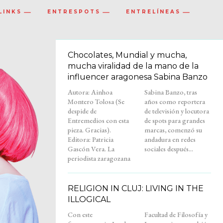
LINKS
ENTRESPOTS
ENTRELÍNEAS
Chocolates, Mundial y mucha,
mucha viralidad de la mano de la
influencer aragonesa Sabina Banzo
Autora: Ainhoa
Sabina Banzo, tras
Montero Tolosa (Se
años como reportera
despide de
de televisión y locutora
Entremedios con esta
de spots para grandes
pieza. Gracias).
marcas, comenzó su
Editora: Patricia
andadura en redes
Gascón Vera. La
sociales después...
periodista zaragozana
RELIGION IN CLUJ: LIVING IN THE
ILLOGICAL
Con este
Facultad de Filosofía y