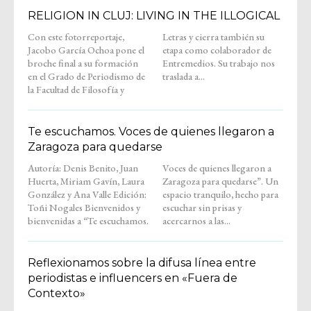
RELIGION IN CLUJ: LIVING IN THE ILLOGICAL
Con este fotorreportaje,
Letras y cierra también su
Jacobo García Ochoa pone el
etapa como colaborador de
broche final a su formación
Entremedios. Su trabajo nos
en el Grado de Periodismo de
traslada a...
la Facultad de Filosofía y
Te escuchamos. Voces de quienes llegaron a
Zaragoza para quedarse
Autoría: Denis Benito, Juan
Voces de quienes llegaron a
Huerta, Miriam Gavín, Laura
Zaragoza para quedarse”. Un
González y Ana Valle Edición:
espacio tranquilo, hecho para
Toñi Nogales Bienvenidos y
escuchar sin prisas y
bienvenidas a “Te escuchamos.
acercarnos a las...
Reflexionamos sobre la difusa línea entre
periodistas e influencers en «Fuera de
Contexto»