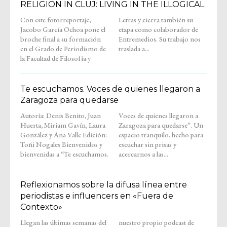
RELIGION IN CLUJ: LIVING IN THE ILLOGICAL
Con este fotorreportaje,
Letras y cierra también su
Jacobo García Ochoa pone el
etapa como colaborador de
broche final a su formación
Entremedios. Su trabajo nos
en el Grado de Periodismo de
traslada a...
la Facultad de Filosofía y
Te escuchamos. Voces de quienes llegaron a
Zaragoza para quedarse
Autoría: Denis Benito, Juan
Voces de quienes llegaron a
Huerta, Miriam Gavín, Laura
Zaragoza para quedarse”. Un
González y Ana Valle Edición:
espacio tranquilo, hecho para
Toñi Nogales Bienvenidos y
escuchar sin prisas y
bienvenidas a “Te escuchamos.
acercarnos a las...
Reflexionamos sobre la difusa línea entre
periodistas e influencers en «Fuera de
Contexto»
Llegan las últimas semanas del
nuestro propio podcast de