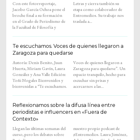
Con este fotorreportaje,
Letras y cierra también su
Jacobo García Ochoa pone el
etapa como colaborador de
broche final a su formación
Entremedios. Su trabajo nos
en el Grado de Periodismo de
traslada a...
la Facultad de Filosofía y
Te escuchamos. Voces de quienes llegaron a
Zaragoza para quedarse
Autoría: Denis Benito, Juan
Voces de quienes llegaron a
Huerta, Miriam Gavín, Laura
Zaragoza para quedarse”. Un
González y Ana Valle Edición:
espacio tranquilo, hecho para
Toñi Nogales Bienvenidos y
escuchar sin prisas y
bienvenidas a “Te escuchamos.
acercarnos a las...
Reflexionamos sobre la difusa línea entre
periodistas e influencers en «Fuera de
Contexto»
Llegan las últimas semanas del
nuestro propio podcast de
curso, pero los debates sobre
#Entremedios. Laura Jiménez,