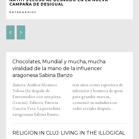
CAMPAÑA DE DESIGUAL
ENTREMEDIOS
Chocolates, Mundial y mucha, mucha
viralidad de la mano de la influencer
aragonesa Sabina Banzo
Autora: Ainhoa Montero
tras años como reportera de
Tolosa (Se despide de
televisión y locutora de spots
Entremedios con esta pieza.
para grandes marcas,
Gracias). Editora: Patricia
comenzó su andadura en
Gascón Vera. La periodista
redes sociales después...
zaragozana Sabina Banzo,
RELIGION IN CLUJ: LIVING IN THE ILLOGICAL