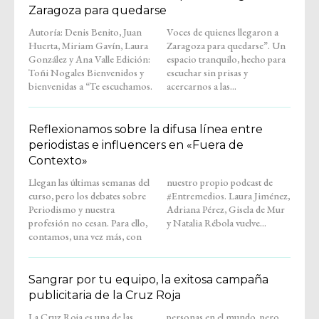
Zaragoza para quedarse
Autoría: Denis Benito, Juan
Voces de quienes llegaron a
Huerta, Miriam Gavín, Laura
Zaragoza para quedarse”. Un
González y Ana Valle Edición:
espacio tranquilo, hecho para
Toñi Nogales Bienvenidos y
escuchar sin prisas y
bienvenidas a “Te escuchamos.
acercarnos a las...
Reflexionamos sobre la difusa línea entre
periodistas e influencers en «Fuera de
Contexto»
Llegan las últimas semanas del
nuestro propio podcast de
curso, pero los debates sobre
#Entremedios. Laura Jiménez,
Periodismo y nuestra
Adriana Pérez, Gisela de Mur
profesión no cesan. Para ello,
y Natalia Rébola vuelve...
contamos, una vez más, con
Sangrar por tu equipo, la exitosa campaña
publicitaria de la Cruz Roja
La Cruz Roja es una de las
personas en el mundo, pero