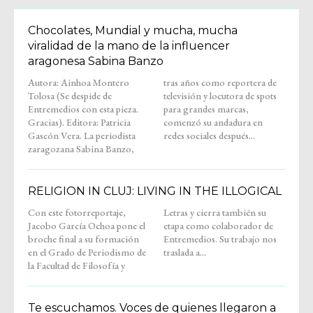
Chocolates, Mundial y mucha, mucha
viralidad de la mano de la influencer
aragonesa Sabina Banzo
Autora: Ainhoa Montero
tras años como reportera de
Tolosa (Se despide de
televisión y locutora de spots
Entremedios con esta pieza.
para grandes marcas,
Gracias). Editora: Patricia
comenzó su andadura en
Gascón Vera. La periodista
redes sociales después...
zaragozana Sabina Banzo,
RELIGION IN CLUJ: LIVING IN THE ILLOGICAL
Con este fotorreportaje,
Letras y cierra también su
Jacobo García Ochoa pone el
etapa como colaborador de
broche final a su formación
Entremedios. Su trabajo nos
en el Grado de Periodismo de
traslada a...
la Facultad de Filosofía y
Te escuchamos. Voces de quienes llegaron a