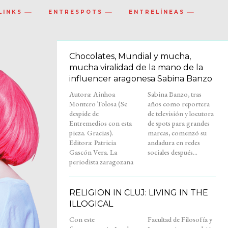
LINKS
ENTRESPOTS
ENTRELÍNEAS
Chocolates, Mundial y mucha,
mucha viralidad de la mano de la
influencer aragonesa Sabina Banzo
Autora: Ainhoa
Sabina Banzo, tras
Montero Tolosa (Se
años como reportera
despide de
de televisión y locutora
Entremedios con esta
de spots para grandes
pieza. Gracias).
marcas, comenzó su
Editora: Patricia
andadura en redes
Gascón Vera. La
sociales después...
periodista zaragozana
RELIGION IN CLUJ: LIVING IN THE
ILLOGICAL
Con este
Facultad de Filosofía y