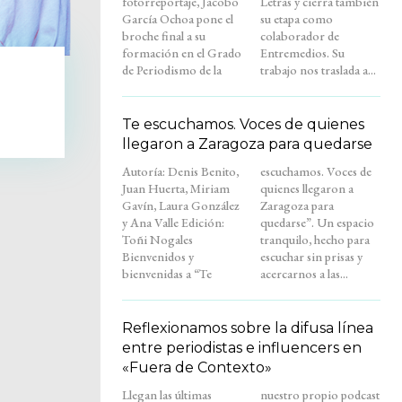
fotorreportaje, Jacobo
Letras y cierra también
García Ochoa pone el
su etapa como
broche final a su
colaborador de
formación en el Grado
Entremedios. Su
de Periodismo de la
trabajo nos traslada a...
Te escuchamos. Voces de quienes
llegaron a Zaragoza para quedarse
Autoría: Denis Benito,
escuchamos. Voces de
Juan Huerta, Miriam
quienes llegaron a
Gavín, Laura González
Zaragoza para
y Ana Valle Edición:
quedarse”. Un espacio
Toñi Nogales
tranquilo, hecho para
Bienvenidos y
escuchar sin prisas y
bienvenidas a “Te
acercarnos a las...
Reflexionamos sobre la difusa línea
entre periodistas e influencers en
«Fuera de Contexto»
Llegan las últimas
nuestro propio podcast