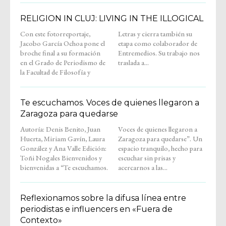
RELIGION IN CLUJ: LIVING IN THE ILLOGICAL
Con este fotorreportaje,
Letras y cierra también su
Jacobo García Ochoa pone el
etapa como colaborador de
broche final a su formación
Entremedios. Su trabajo nos
en el Grado de Periodismo de
traslada a...
la Facultad de Filosofía y
Te escuchamos. Voces de quienes llegaron a
Zaragoza para quedarse
Autoría: Denis Benito, Juan
Voces de quienes llegaron a
Huerta, Miriam Gavín, Laura
Zaragoza para quedarse”. Un
González y Ana Valle Edición:
espacio tranquilo, hecho para
Toñi Nogales Bienvenidos y
escuchar sin prisas y
bienvenidas a “Te escuchamos.
acercarnos a las...
Reflexionamos sobre la difusa línea entre
periodistas e influencers en «Fuera de
Contexto»