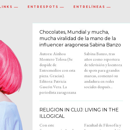
LINKS
ENTRESPOTS
ENTRELÍNEAS
Chocolates, Mundial y mucha,
mucha viralidad de la mano de la
influencer aragonesa Sabina Banzo
Autora: Ainhoa
Sabina Banzo, tras
Montero Tolosa (Se
años como reportera
despide de
de televisión y locutora
Entremedios con esta
de spots para grandes
pieza. Gracias).
marcas, comenzó su
Editora: Patricia
andadura en redes
Gascón Vera. La
sociales después...
periodista zaragozana
RELIGION IN CLUJ: LIVING IN THE
ILLOGICAL
Con este
Facultad de Filosofía y