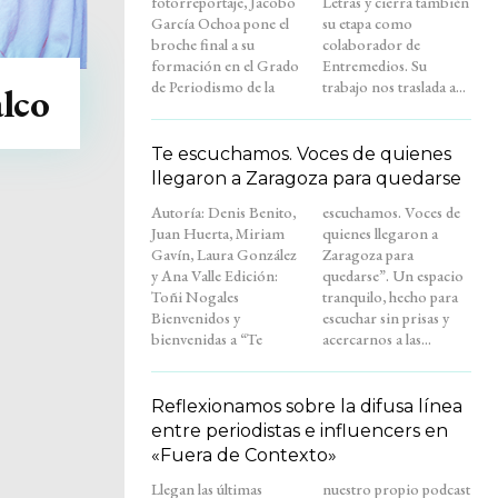
fotorreportaje, Jacobo
Letras y cierra también
García Ochoa pone el
su etapa como
broche final a su
colaborador de
formación en el Grado
Entremedios. Su
de Periodismo de la
trabajo nos traslada a...
lco
Te escuchamos. Voces de quienes
llegaron a Zaragoza para quedarse
Autoría: Denis Benito,
escuchamos. Voces de
Juan Huerta, Miriam
quienes llegaron a
Gavín, Laura González
Zaragoza para
y Ana Valle Edición:
quedarse”. Un espacio
Toñi Nogales
tranquilo, hecho para
Bienvenidos y
escuchar sin prisas y
bienvenidas a “Te
acercarnos a las...
Reflexionamos sobre la difusa línea
entre periodistas e influencers en
«Fuera de Contexto»
Llegan las últimas
nuestro propio podcast