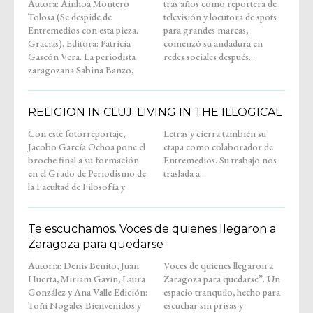
Autora: Ainhoa Montero
tras años como reportera de
Tolosa (Se despide de
televisión y locutora de spots
Entremedios con esta pieza.
para grandes marcas,
Gracias). Editora: Patricia
comenzó su andadura en
Gascón Vera. La periodista
redes sociales después...
zaragozana Sabina Banzo,
RELIGION IN CLUJ: LIVING IN THE ILLOGICAL
Con este fotorreportaje,
Letras y cierra también su
Jacobo García Ochoa pone el
etapa como colaborador de
broche final a su formación
Entremedios. Su trabajo nos
en el Grado de Periodismo de
traslada a...
la Facultad de Filosofía y
Te escuchamos. Voces de quienes llegaron a
Zaragoza para quedarse
Autoría: Denis Benito, Juan
Voces de quienes llegaron a
Huerta, Miriam Gavín, Laura
Zaragoza para quedarse”. Un
González y Ana Valle Edición:
espacio tranquilo, hecho para
Toñi Nogales Bienvenidos y
escuchar sin prisas y