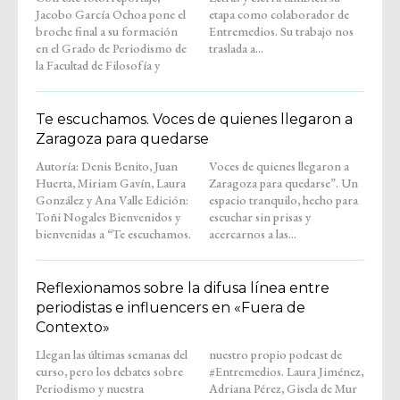
Jacobo García Ochoa pone el
etapa como colaborador de
broche final a su formación
Entremedios. Su trabajo nos
en el Grado de Periodismo de
traslada a...
la Facultad de Filosofía y
Te escuchamos. Voces de quienes llegaron a
Zaragoza para quedarse
Autoría: Denis Benito, Juan
Voces de quienes llegaron a
Huerta, Miriam Gavín, Laura
Zaragoza para quedarse”. Un
González y Ana Valle Edición:
espacio tranquilo, hecho para
Toñi Nogales Bienvenidos y
escuchar sin prisas y
bienvenidas a “Te escuchamos.
acercarnos a las...
Reflexionamos sobre la difusa línea entre
periodistas e influencers en «Fuera de
Contexto»
Llegan las últimas semanas del
nuestro propio podcast de
curso, pero los debates sobre
#Entremedios. Laura Jiménez,
Periodismo y nuestra
Adriana Pérez, Gisela de Mur