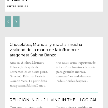
ENTREMEDIOS
Chocolates, Mundial y mucha, mucha
viralidad de la mano de la influencer
aragonesa Sabina Banzo
Autora: Ainhoa Montero
tras años como reportera de
Tolosa (Se despide de
televisión y locutora de spots
Entremedios con esta pieza.
para grandes marcas,
Gracias). Editora: Patricia
comenzó su andadura en
Gascón Vera. La periodista
redes sociales después...
zaragozana Sabina Banzo,
RELIGION IN CLUJ: LIVING IN THE ILLOGICAL
Con este fotorreportaje,
Letras y cierra también su