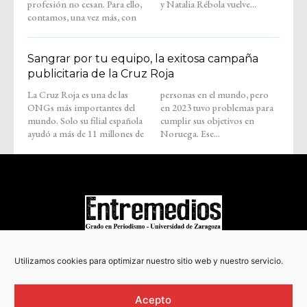
profesión no cesan. Para ello,
y Natalia Rébola vuelve...
contamos, una vez más, con
Sangrar por tu equipo, la exitosa campaña
publicitaria de la Cruz Roja
La Cruz Roja es una de las
personas en el mundo, pero
ONGs más importantes del
en 2023 tuvo problemas para
mundo. Solo su filial española
cumplir sus objetivos en
ayudó a más de 11 millones de
Noruega. Ese...
COPYRIGHT © 2022
Utilizamos cookies para optimizar nuestro sitio web y nuestro servicio.
Acepto