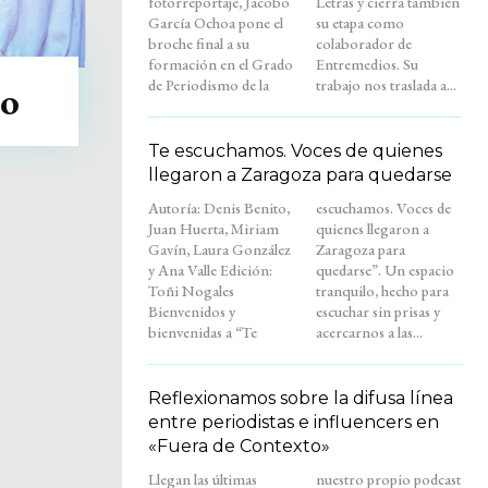
fotorreportaje, Jacobo
Letras y cierra también
García Ochoa pone el
su etapa como
broche final a su
colaborador de
formación en el Grado
Entremedios. Su
de Periodismo de la
trabajo nos traslada a...
ño
Te escuchamos. Voces de quienes
llegaron a Zaragoza para quedarse
Autoría: Denis Benito,
escuchamos. Voces de
Juan Huerta, Miriam
quienes llegaron a
Gavín, Laura González
Zaragoza para
y Ana Valle Edición:
quedarse”. Un espacio
Toñi Nogales
tranquilo, hecho para
Bienvenidos y
escuchar sin prisas y
bienvenidas a “Te
acercarnos a las...
Reflexionamos sobre la difusa línea
entre periodistas e influencers en
«Fuera de Contexto»
Llegan las últimas
nuestro propio podcast