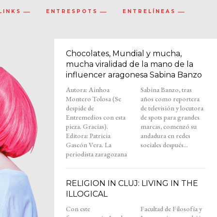
LINKS
ENTRESPOTS
ENTRELÍNEAS
Chocolates, Mundial y mucha,
mucha viralidad de la mano de la
influencer aragonesa Sabina Banzo
Autora: Ainhoa
Sabina Banzo, tras
Montero Tolosa (Se
años como reportera
despide de
de televisión y locutora
Entremedios con esta
de spots para grandes
pieza. Gracias).
marcas, comenzó su
Editora: Patricia
andadura en redes
Gascón Vera. La
sociales después...
periodista zaragozana
RELIGION IN CLUJ: LIVING IN THE
ILLOGICAL
Con este
Facultad de Filosofía y