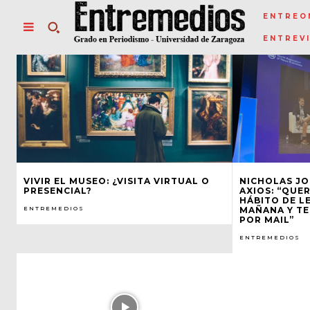
ENTREO
ENTREV
VIVIR EL MUSEO: ¿VISITA VIRTUAL O
NICHOLAS JO
PRESENCIAL?
AXIOS: “QUE
HÁBITO DE L
ENTREMEDIOS
MAÑANA Y TE
POR MAIL”
ENTREMEDIOS