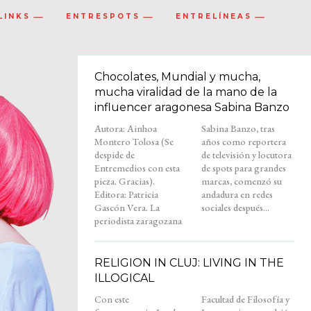
LINKS
ENTRESPOTS
ENTRELÍNEAS
Chocolates, Mundial y mucha,
mucha viralidad de la mano de la
influencer aragonesa Sabina Banzo
Autora: Ainhoa
Sabina Banzo, tras
Montero Tolosa (Se
años como reportera
despide de
de televisión y locutora
Entremedios con esta
de spots para grandes
pieza. Gracias).
marcas, comenzó su
Editora: Patricia
andadura en redes
Gascón Vera. La
sociales después...
periodista zaragozana
RELIGION IN CLUJ: LIVING IN THE
ILLOGICAL
Con este
Facultad de Filosofía y