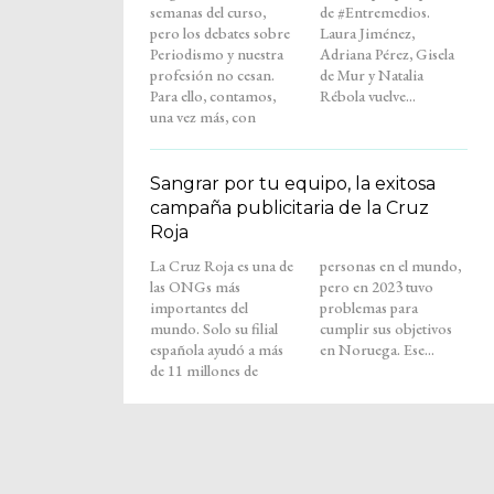
semanas del curso,
de #Entremedios.
pero los debates sobre
Laura Jiménez,
Periodismo y nuestra
Adriana Pérez, Gisela
profesión no cesan.
de Mur y Natalia
Para ello, contamos,
Rébola vuelve...
una vez más, con
Sangrar por tu equipo, la exitosa
campaña publicitaria de la Cruz
Roja
La Cruz Roja es una de
personas en el mundo,
las ONGs más
pero en 2023 tuvo
importantes del
problemas para
mundo. Solo su filial
cumplir sus objetivos
española ayudó a más
en Noruega. Ese...
de 11 millones de