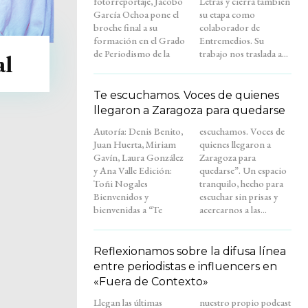
fotorreportaje, Jacobo
Letras y cierra también
García Ochoa pone el
su etapa como
broche final a su
colaborador de
formación en el Grado
Entremedios. Su
de Periodismo de la
trabajo nos traslada a...
al
Te escuchamos. Voces de quienes
llegaron a Zaragoza para quedarse
Autoría: Denis Benito,
escuchamos. Voces de
Juan Huerta, Miriam
quienes llegaron a
Gavín, Laura González
Zaragoza para
y Ana Valle Edición:
quedarse”. Un espacio
Toñi Nogales
tranquilo, hecho para
Bienvenidos y
escuchar sin prisas y
bienvenidas a “Te
acercarnos a las...
Reflexionamos sobre la difusa línea
entre periodistas e influencers en
«Fuera de Contexto»
Llegan las últimas
nuestro propio podcast