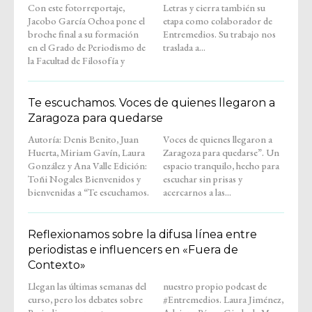
Con este fotorreportaje,
Letras y cierra también su
Jacobo García Ochoa pone el
etapa como colaborador de
broche final a su formación
Entremedios. Su trabajo nos
en el Grado de Periodismo de
traslada a...
la Facultad de Filosofía y
Te escuchamos. Voces de quienes llegaron a
Zaragoza para quedarse
Autoría: Denis Benito, Juan
Voces de quienes llegaron a
Huerta, Miriam Gavín, Laura
Zaragoza para quedarse”. Un
González y Ana Valle Edición:
espacio tranquilo, hecho para
Toñi Nogales Bienvenidos y
escuchar sin prisas y
bienvenidas a “Te escuchamos.
acercarnos a las...
Reflexionamos sobre la difusa línea entre
periodistas e influencers en «Fuera de
Contexto»
Llegan las últimas semanas del
nuestro propio podcast de
curso, pero los debates sobre
#Entremedios. Laura Jiménez,