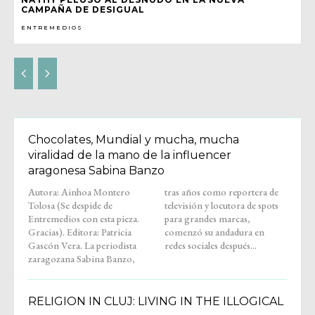
CAMPAÑA DE DESIGUAL
ENTREMEDIOS
Chocolates, Mundial y mucha, mucha
viralidad de la mano de la influencer
aragonesa Sabina Banzo
Autora: Ainhoa Montero
tras años como reportera de
Tolosa (Se despide de
televisión y locutora de spots
Entremedios con esta pieza.
para grandes marcas,
Gracias). Editora: Patricia
comenzó su andadura en
Gascón Vera. La periodista
redes sociales después...
zaragozana Sabina Banzo,
RELIGION IN CLUJ: LIVING IN THE ILLOGICAL