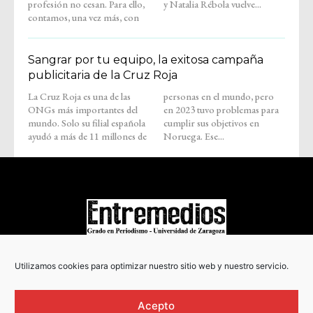
profesión no cesan. Para ello,
y Natalia Rébola vuelve...
contamos, una vez más, con
Sangrar por tu equipo, la exitosa campaña
publicitaria de la Cruz Roja
La Cruz Roja es una de las
personas en el mundo, pero
ONGs más importantes del
en 2023 tuvo problemas para
mundo. Solo su filial española
cumplir sus objetivos en
ayudó a más de 11 millones de
Noruega. Ese...
COPYRIGHT © 2022
Utilizamos cookies para optimizar nuestro sitio web y nuestro servicio.
Acepto