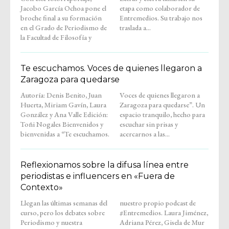
Jacobo García Ochoa pone el
etapa como colaborador de
broche final a su formación
Entremedios. Su trabajo nos
en el Grado de Periodismo de
traslada a...
la Facultad de Filosofía y
Te escuchamos. Voces de quienes llegaron a
Zaragoza para quedarse
Autoría: Denis Benito, Juan
Voces de quienes llegaron a
Huerta, Miriam Gavín, Laura
Zaragoza para quedarse”. Un
González y Ana Valle Edición:
espacio tranquilo, hecho para
Toñi Nogales Bienvenidos y
escuchar sin prisas y
bienvenidas a “Te escuchamos.
acercarnos a las...
Reflexionamos sobre la difusa línea entre
periodistas e influencers en «Fuera de
Contexto»
Llegan las últimas semanas del
nuestro propio podcast de
curso, pero los debates sobre
#Entremedios. Laura Jiménez,
Periodismo y nuestra
Adriana Pérez, Gisela de Mur