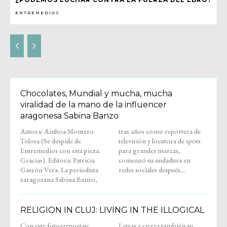
ENTREMEDIOS
Chocolates, Mundial y mucha, mucha
viralidad de la mano de la influencer
aragonesa Sabina Banzo
Autora: Ainhoa Montero
tras años como reportera de
Tolosa (Se despide de
televisión y locutora de spots
Entremedios con esta pieza.
para grandes marcas,
Gracias). Editora: Patricia
comenzó su andadura en
Gascón Vera. La periodista
redes sociales después...
zaragozana Sabina Banzo,
RELIGION IN CLUJ: LIVING IN THE ILLOGICAL
Con este fotorreportaje,
Letras y cierra también su