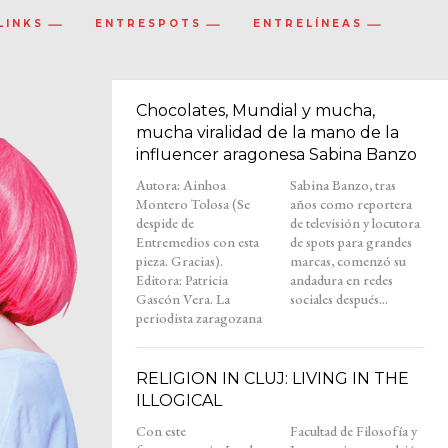
LINKS
ENTRESPOTS
ENTRELÍNEAS
Chocolates, Mundial y mucha,
mucha viralidad de la mano de la
influencer aragonesa Sabina Banzo
Autora: Ainhoa
Sabina Banzo, tras
Montero Tolosa (Se
años como reportera
despide de
de televisión y locutora
Entremedios con esta
de spots para grandes
pieza. Gracias).
marcas, comenzó su
Editora: Patricia
andadura en redes
Gascón Vera. La
sociales después...
periodista zaragozana
RELIGION IN CLUJ: LIVING IN THE
ILLOGICAL
Con este
Facultad de Filosofía y