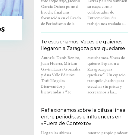
fotorreportaje, Jacobo
Letras y cierra también
García Ochoa pone el
su etapa como
broche final a su
colaborador de
formación en el Grado
Entremedios. Su
de Periodismo de la
trabajo nos traslada a...
os
Te escuchamos. Voces de quienes
llegaron a Zaragoza para quedarse
Autoría: Denis Benito,
escuchamos. Voces de
Juan Huerta, Miriam
quienes llegaron a
Gavín, Laura González
Zaragoza para
y Ana Valle Edición:
quedarse”. Un espacio
Toñi Nogales
tranquilo, hecho para
Bienvenidos y
escuchar sin prisas y
bienvenidas a “Te
acercarnos a las...
Reflexionamos sobre la difusa línea
entre periodistas e influencers en
«Fuera de Contexto»
Llegan las últimas
nuestro propio podcast