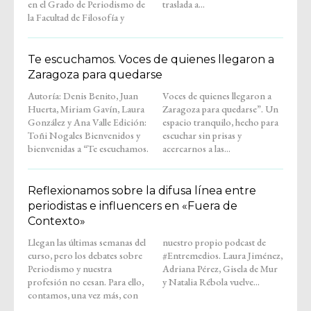
en el Grado de Periodismo de
traslada a...
la Facultad de Filosofía y
Te escuchamos. Voces de quienes llegaron a
Zaragoza para quedarse
Autoría: Denis Benito, Juan
Voces de quienes llegaron a
Huerta, Miriam Gavín, Laura
Zaragoza para quedarse”. Un
González y Ana Valle Edición:
espacio tranquilo, hecho para
Toñi Nogales Bienvenidos y
escuchar sin prisas y
bienvenidas a “Te escuchamos.
acercarnos a las...
Reflexionamos sobre la difusa línea entre
periodistas e influencers en «Fuera de
Contexto»
Llegan las últimas semanas del
nuestro propio podcast de
curso, pero los debates sobre
#Entremedios. Laura Jiménez,
Periodismo y nuestra
Adriana Pérez, Gisela de Mur
profesión no cesan. Para ello,
y Natalia Rébola vuelve...
contamos, una vez más, con