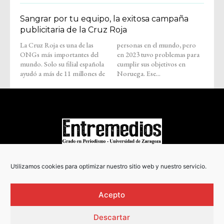
Sangrar por tu equipo, la exitosa campaña
publicitaria de la Cruz Roja
La Cruz Roja es una de las
personas en el mundo, pero
ONGs más importantes del
en 2023 tuvo problemas para
mundo. Solo su filial española
cumplir sus objetivos en
ayudó a más de 11 millones de
Noruega. Ese...
COPYRIGHT © 2022
Utilizamos cookies para optimizar nuestro sitio web y nuestro servicio.
Acepto
Descartar