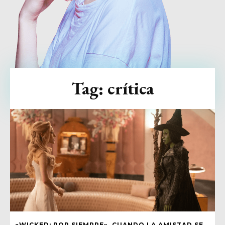
Tag:
crítica
«WICKED: POR SIEMPRE», CUANDO LA AMISTAD SE