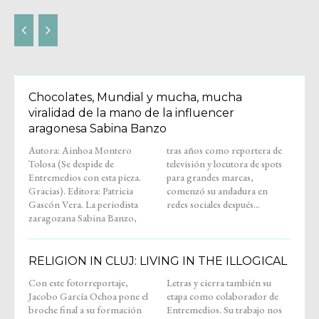
Chocolates, Mundial y mucha, mucha
viralidad de la mano de la influencer
aragonesa Sabina Banzo
Autora: Ainhoa Montero
tras años como reportera de
Tolosa (Se despide de
televisión y locutora de spots
Entremedios con esta pieza.
para grandes marcas,
Gracias). Editora: Patricia
comenzó su andadura en
Gascón Vera. La periodista
redes sociales después...
zaragozana Sabina Banzo,
RELIGION IN CLUJ: LIVING IN THE ILLOGICAL
Con este fotorreportaje,
Letras y cierra también su
Jacobo García Ochoa pone el
etapa como colaborador de
broche final a su formación
Entremedios. Su trabajo nos