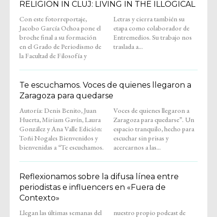
RELIGION IN CLUJ: LIVING IN THE ILLOGICAL
Con este fotorreportaje,
Letras y cierra también su
Jacobo García Ochoa pone el
etapa como colaborador de
broche final a su formación
Entremedios. Su trabajo nos
en el Grado de Periodismo de
traslada a...
la Facultad de Filosofía y
Te escuchamos. Voces de quienes llegaron a
Zaragoza para quedarse
Autoría: Denis Benito, Juan
Voces de quienes llegaron a
Huerta, Miriam Gavín, Laura
Zaragoza para quedarse”. Un
González y Ana Valle Edición:
espacio tranquilo, hecho para
Toñi Nogales Bienvenidos y
escuchar sin prisas y
bienvenidas a “Te escuchamos.
acercarnos a las...
Reflexionamos sobre la difusa línea entre
periodistas e influencers en «Fuera de
Contexto»
Llegan las últimas semanas del
nuestro propio podcast de