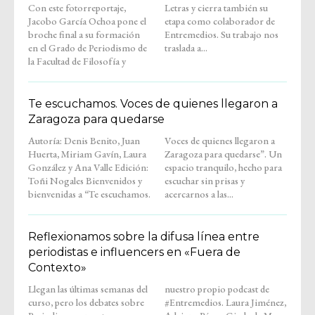
Con este fotorreportaje,
Letras y cierra también su
Jacobo García Ochoa pone el
etapa como colaborador de
broche final a su formación
Entremedios. Su trabajo nos
en el Grado de Periodismo de
traslada a...
la Facultad de Filosofía y
Te escuchamos. Voces de quienes llegaron a
Zaragoza para quedarse
Autoría: Denis Benito, Juan
Voces de quienes llegaron a
Huerta, Miriam Gavín, Laura
Zaragoza para quedarse”. Un
González y Ana Valle Edición:
espacio tranquilo, hecho para
Toñi Nogales Bienvenidos y
escuchar sin prisas y
bienvenidas a “Te escuchamos.
acercarnos a las...
Reflexionamos sobre la difusa línea entre
periodistas e influencers en «Fuera de
Contexto»
Llegan las últimas semanas del
nuestro propio podcast de
curso, pero los debates sobre
#Entremedios. Laura Jiménez,